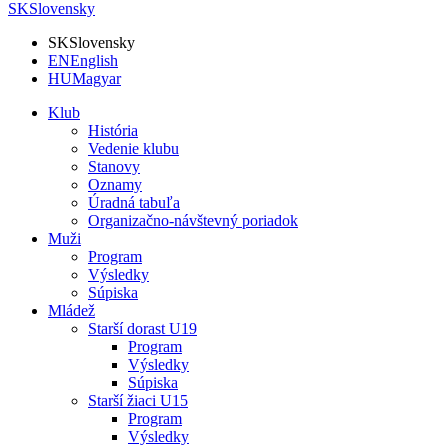
SK
Slovensky
SK
Slovensky
EN
English
HU
Magyar
Klub
História
Vedenie klubu
Stanovy
Oznamy
Úradná tabuľa
Organizačno-návštevný poriadok
Muži
Program
Výsledky
Súpiska
Mládež
Starší dorast U19
Program
Výsledky
Súpiska
Starší žiaci U15
Program
Výsledky