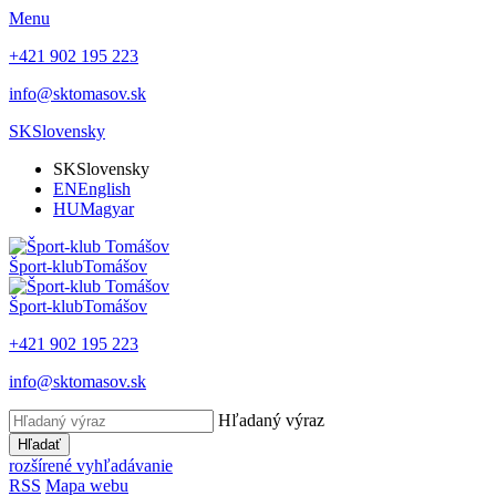
Menu
+421 902 195 223
info@sktomasov.sk
SK
Slovensky
SK
Slovensky
EN
English
HU
Magyar
Šport-klub
Tomášov
Šport-klub
Tomášov
+421 902 195 223
info@sktomasov.sk
Hľadaný výraz
Hľadať
rozšírené vyhľadávanie
RSS
Mapa webu