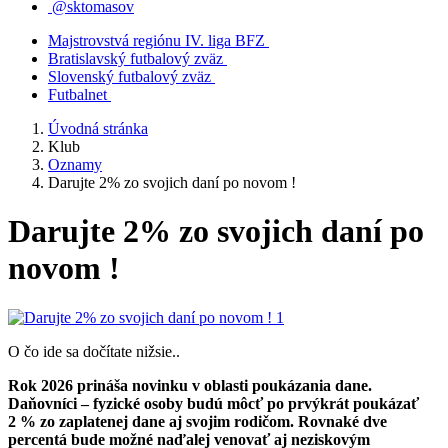
@sktomasov
Majstrovstvá regiónu IV. liga BFZ
Bratislavský futbalový zväz
Slovenský futbalový zväz
Futbalnet
Úvodná stránka
Klub
Oznamy
Darujte 2% zo svojich daní po novom !
Darujte 2% zo svojich daní po
novom !
O čo ide sa dočítate nižsie..
Rok 2026 prináša novinku v oblasti poukázania dane.
Daňovníci – fyzické osoby budú môcť po prvýkrát poukázať
2 % zo zaplatenej dane aj svojim rodičom. Rovnaké dve
percentá bude možné naďalej venovať aj neziskovým