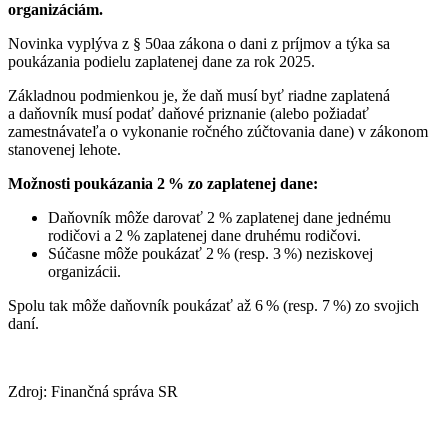
organizáciám.
Novinka vyplýva z § 50aa zákona o dani z príjmov a týka sa
poukázania podielu zaplatenej dane za rok 2025.
Základnou podmienkou je, že daň musí byť riadne zaplatená
a daňovník musí podať daňové priznanie (alebo požiadať
zamestnávateľa o vykonanie ročného zúčtovania dane) v zákonom
stanovenej lehote.
Možnosti poukázania 2
% zo zaplatenej dane:
Daňovník môže darovať 2 % zaplatenej dane jednému
rodičovi a 2 % zaplatenej dane druhému rodičovi.
Súčasne môže poukázať 2 % (resp. 3 %) neziskovej
organizácii.
Spolu tak môže daňovník poukázať až 6 % (resp. 7 %) zo svojich
daní.
Zdroj: Finančná správa SR