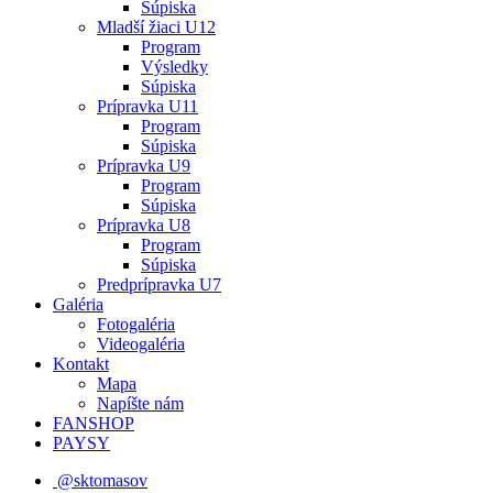
Súpiska
Mladší žiaci U12
Program
Výsledky
Súpiska
Prípravka U11
Program
Súpiska
Prípravka U9
Program
Súpiska
Prípravka U8
Program
Súpiska
Predprípravka U7
Galéria
Fotogaléria
Videogaléria
Kontakt
Mapa
Napíšte nám
FANSHOP
PAYSY
@sktomasov