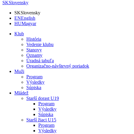
SK
Slovensky
SK
Slovensky
EN
English
HU
Magyar
Klub
História
Vedenie klubu
Stanovy
Oznamy
Úradná tabuľa
Organizačno-návštevný poriadok
Muži
Program
Výsledky
Súpiska
Mládež
Starší dorast U19
Program
Výsledky
Súpiska
Starší žiaci U15
Program
Výsledky