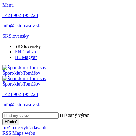
Menu
+421 902 195 223
info@sktomasov.sk
SK
Slovensky
SK
Slovensky
EN
English
HU
Magyar
Šport-klub
Tomášov
Šport-klub
Tomášov
+421 902 195 223
info@sktomasov.sk
Hľadaný výraz
Hľadať
rozšírené vyhľadávanie
RSS
Mapa webu