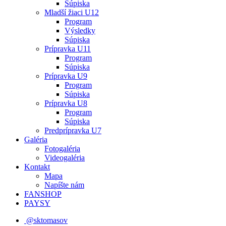
Súpiska
Mladší žiaci U12
Program
Výsledky
Súpiska
Prípravka U11
Program
Súpiska
Prípravka U9
Program
Súpiska
Prípravka U8
Program
Súpiska
Predprípravka U7
Galéria
Fotogaléria
Videogaléria
Kontakt
Mapa
Napíšte nám
FANSHOP
PAYSY
@sktomasov