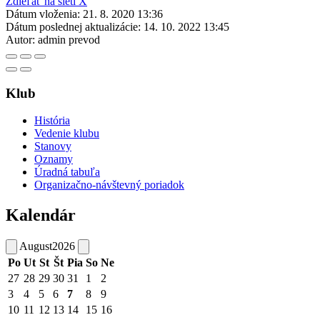
Zdieľať na sieti X
Dátum vloženia:
21. 8. 2020 13:36
Dátum poslednej aktualizácie:
14. 10. 2022 13:45
Autor:
admin prevod
Klub
História
Vedenie klubu
Stanovy
Oznamy
Úradná tabuľa
Organizačno-návštevný poriadok
Kalendár
August
2026
Po
Ut
St
Št
Pia
So
Ne
27
28
29
30
31
1
2
3
4
5
6
7
8
9
10
11
12
13
14
15
16