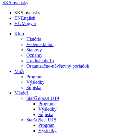
SK
Slovensky
SK
Slovensky
EN
English
HU
Magyar
Klub
História
Vedenie klubu
Stanovy
Oznamy
Úradná tabuľa
Organizačno-návštevný poriadok
Muži
Program
Výsledky
Súpiska
Mládež
Starší dorast U19
Program
Výsledky
Súpiska
Starší žiaci U15
Program
Výsledky