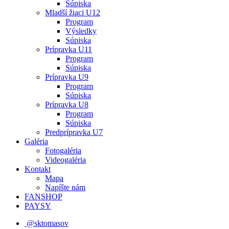
Súpiska
Mladší žiaci U12
Program
Výsledky
Súpiska
Prípravka U11
Program
Súpiska
Prípravka U9
Program
Súpiska
Prípravka U8
Program
Súpiska
Predprípravka U7
Galéria
Fotogaléria
Videogaléria
Kontakt
Mapa
Napíšte nám
FANSHOP
PAYSY
@sktomasov