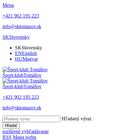
Menu
+421 902 195 223
info@sktomasov.sk
SK
Slovensky
SK
Slovensky
EN
English
HU
Magyar
Šport-klub
Tomášov
Šport-klub
Tomášov
+421 902 195 223
info@sktomasov.sk
Hľadaný výraz
Hľadať
rozšírené vyhľadávanie
RSS
Mapa webu