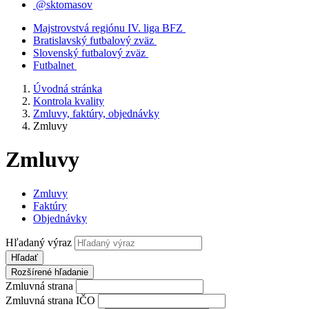
@sktomasov
Majstrovstvá regiónu IV. liga BFZ
Bratislavský futbalový zväz
Slovenský futbalový zväz
Futbalnet
Úvodná stránka
Kontrola kvality
Zmluvy, faktúry, objednávky
Zmluvy
Zmluvy
Zmluvy
Faktúry
Objednávky
Hľadaný výraz
Hľadať
Rozšírené hľadanie
Zmluvná strana
Zmluvná strana IČO