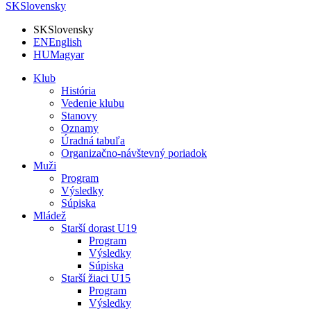
SK
Slovensky
SK
Slovensky
EN
English
HU
Magyar
Klub
História
Vedenie klubu
Stanovy
Oznamy
Úradná tabuľa
Organizačno-návštevný poriadok
Muži
Program
Výsledky
Súpiska
Mládež
Starší dorast U19
Program
Výsledky
Súpiska
Starší žiaci U15
Program
Výsledky