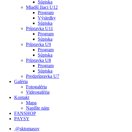
Súpiska
Mladší žiaci U12
Program
Výsledky
Súpiska
Prípravka U11
Program
Súpiska
Prípravka U9
Program
Súpiska
Prípravka U8
Program
Súpiska
Predprípravka U7
Galéria
Fotogaléria
Videogaléria
Kontakt
Mapa
Napíšte nám
FANSHOP
PAYSY
@sktomasov