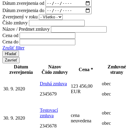
Dátum zverejnenia od
Dátum zverejnenia do
Zverejnený v roku
Číslo zmluvy
Názov / Predmet zmluvy
Cena od
Cena do
Zrušiť filter
Zavrieť
Dátum
Názov
Zmluvné
Cena *
zverejnenia
Číslo zmluvy
strany
Druhá zmluva
obec
123 456,00
30. 9. 2020
EUR
2345679
obec
Testovací
obec
cena
zmluva
30. 9. 2020
neuvedena
obec
2345678