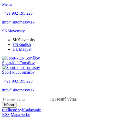
Menu
+421 902 195 223
info@sktomasov.sk
SK
Slovensky
SK
Slovensky
EN
English
HU
Magyar
Šport-klub
Tomášov
Šport-klub
Tomášov
+421 902 195 223
info@sktomasov.sk
Hľadaný výraz
Hľadať
rozšírené vyhľadávanie
RSS
Mapa webu