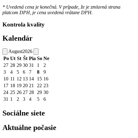
* Uvedená cena je konečná. V prípade, že je zmluvná strana
platcom DPH, je cena uvedená vrátane DPH.
Kontrola kvality
Kalendár
August
2026
Po
Ut
St
Št
Pia
So
Ne
27
28
29
30
31
1
2
3
4
5
6
7
8
9
10
11
12
13
14
15
16
17
18
19
20
21
22
23
24
25
26
27
28
29
30
31
1
2
3
4
5
6
Sociálne siete
Aktuálne počasie